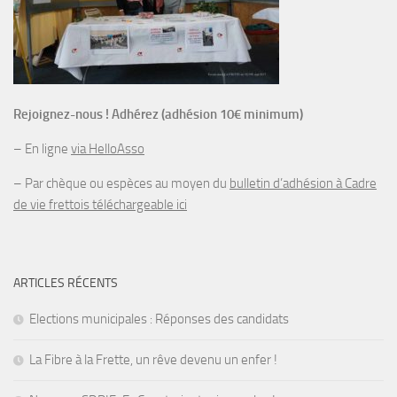
Rejoignez-nous ! Adhérez (adhésion 10€ minimum)
– En ligne
via HelloAsso
– Par chèque ou espèces au moyen du
bulletin d’adhésion à Cadre
de vie frettois téléchargeable ici
ARTICLES RÉCENTS
Elections municipales : Réponses des candidats
La Fibre à la Frette, un rêve devenu un enfer !