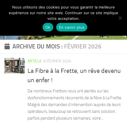
Nous utilisons des cookies pour vous garantir la meilleure
Skip to content
expérience sur notre site web. Continuer sur ce site implique
votre acceptation.
Ok
En savoir plus
ARCHIVE DU MOIS :
FÉVRIER 2026
ARTICLE
6 FÉVRIER 2026
La Fibre à la Frette, un rêve devenu
un enfer !
De nombreux Frettois nous ont alertés sur les
dysfonctionnements récurrents de la fibre à La Frette.
Malgré des demandes d’intervention auprès de leurs
opérateurs, beaucoup se retrouvent sans solution,
parfois pendant plusieurs semaines, voire...