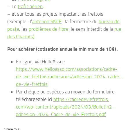
– Le
trafic aérien
,
– et sur tous les projets impactant les frettois
(exemple : l’
antenne SNCF
, la fermeture du
bureau de
poste
, les
problèmes de fibre
, le sens interdit de la
rue
des Chariots)
.
Pour adhérer (cotisation annuelle minimum de 10€) :
En ligne, via HelloAsso :
https://www.helloasso.com/
associations/cadre-
de-vie-
frettois/adhesions/adhesion-
2024-cadre-
de-vie-frettois
Par chèque ou espèces au moyen du formulaire
téléchargeable ici
https://cadredeviefrettois.
com/wp-content/uploads/2024/
03/Bulletin2-
adhesion-2024-
Cadre-de-vie-Frettois.pdf
Share this...