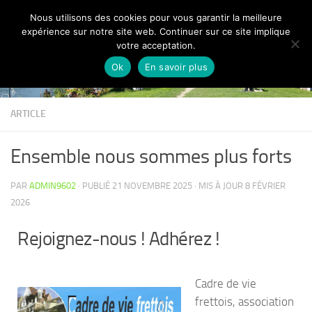
Nous utilisons des cookies pour vous garantir la meilleure
Skip to content
expérience sur notre site web. Continuer sur ce site implique
votre acceptation.
Ok
En savoir plus
ARTICLE
Ensemble nous sommes plus forts
PAR
ADMIN9602
· PUBLIÉ
21 NOVEMBRE 2025
· MIS À JOUR
8 FÉVRIER
2026
Rejoignez-nous ! Adhérez !
Cadre de vie
frettois, association