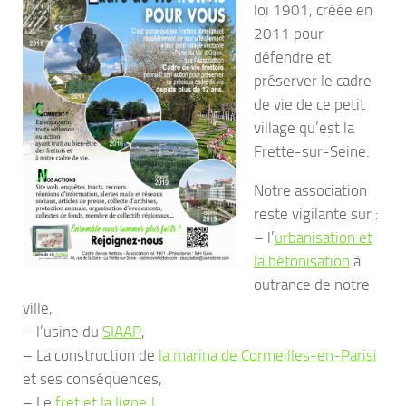
loi 1901, créée en
2011 pour
défendre et
préserver le cadre
de vie de ce petit
village qu’est la
Frette-sur-Seine.
Notre association
reste vigilante sur :
– l’
urbanisation et
la bétonisation
à
outrance de notre
ville,
– l’usine du
SIAAP
,
– La construction de
la marina de Cormeilles-en-Parisi
et ses conséquences,
– Le
fret et la ligne J
,